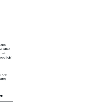
nale
e alles
 wir
räglich)
u der
tung
en