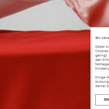
Wir ver
Dabei s
Cookies
gelingt.
den Erfo
festlege
Einstell
Einige 
Nutzung 
deiner D
Al