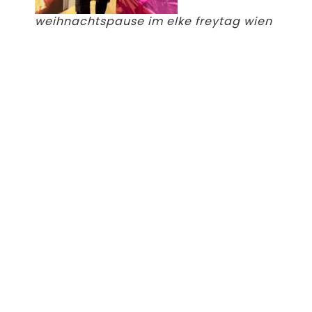
weihnachtspause im elke freytag wien
store mode aus wien Lindengasse 14,
1070
ZURÜCK
WEITER
MEHR ELKE FREYTAG NEUIGKEITEN