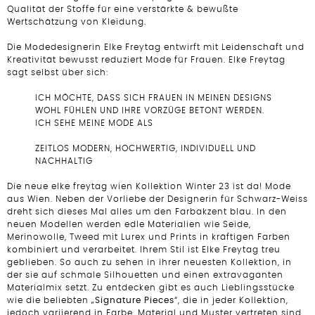
Qualität der Stoffe für eine verstärkte & bewußte
Wertschätzung von Kleidung.
Die Modedesignerin Elke Freytag entwirft mit Leidenschaft und
Kreativität bewusst reduziert Mode für Frauen. Elke Freytag
sagt selbst über sich:
ICH MÖCHTE, DASS SICH FRAUEN IN MEINEN DESIGNS
WOHL FÜHLEN UND IHRE VORZÜGE BETONT WERDEN.
ICH SEHE MEINE MODE ALS
ZEITLOS MODERN, HOCHWERTIG, INDIVIDUELL UND
NACHHALTIG
Die neue elke freytag wien Kollektion Winter 23 ist da! Mode
aus Wien. Neben der Vorliebe der Designerin für Schwarz-Weiss
dreht sich dieses Mal alles um den Farbakzent blau. In den
neuen Modellen werden edle Materialien wie Seide,
Merinowolle, Tweed mit Lurex und Prints in kräftigen Farben
kombiniert und verarbeitet. Ihrem Stil ist Elke Freytag treu
geblieben. So auch zu sehen in ihrer neuesten Kollektion, in
der sie auf schmale Silhouetten und einen extravaganten
Materialmix setzt. Zu entdecken gibt es auch Lieblingsstücke
wie die beliebten „
Signature Pieces
“, die in jeder Kollektion,
jedoch variierend in Farbe, Material und Muster vertreten sind