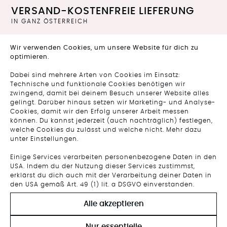
VERSAND-KOSTENFREIE LIEFERUNG
IN GANZ ÖSTERREICH
In unserem Online-Shop findest du eine Auswahl der
Wir verwenden Cookies, um unsere Website für dich zu
aktuellen Kollektion. Die Designs von Elke Freytag
optimieren.
erscheinen vier Mal im Jahr. Unsere Damenkollektionen
sind fair, nachhaltig und aus hochwertigen Materialen
Dabei sind mehrere Arten von Cookies im Einsatz:
produziert. Genauere Informationen dazu findest du
HIER
.
Technische und funktionale Cookies benötigen wir
zwingend, damit bei deinem Besuch unserer Website alles
gelingt. Darüber hinaus setzen wir Marketing- und Analyse-
VIEL FREUDE BEIM STÖBERN & EINKAUFEN!
Cookies, damit wir den Erfolg unserer Arbeit messen
NOW HAPPY SHOPPING ♡
können. Du kannst jederzeit (auch nachträglich) festlegen,
welche Cookies du zulässt und welche nicht. Mehr dazu
unter Einstellungen.
Alle zwei Wochen wird die Kollektion um ein „Statement
Piece“ erweitert. Wenn das Lieblingsstück nicht dabei ist,
Einige Services verarbeiten personenbezogene Daten in den
lass es uns wissen. Anfragen nehmen wir gerne entgegen
USA. Indem du der Nutzung dieser Services zustimmst,
via
Mail
,
Instagram
,
Facebook
& über
unsere smarte
erklärst du dich auch mit der Verarbeitung deiner Daten in
Online-Assistentin Boty Elke
. Sie unterstützt uns schnell bei
den USA gemäß Art. 49 (1) lit. a DSGVO einverstanden.
der Beantwortung deines Anliegens und steht dir mit Rat &
Tat zur Seite.
Alle akzeptieren
Nur essentielle