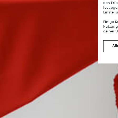
den Erfo
festlege
Einstell
Einige 
Nutzung 
deiner D
Al