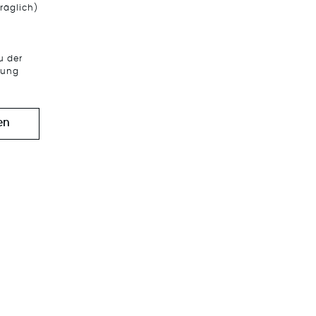
räglich)
u der
tung
en