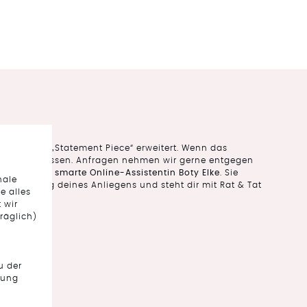
tion um ein „Statement Piece“ erweitert. Wenn das
lass es uns wissen. Anfragen nehmen wir gerne entgegen
über
unsere smarte Online-Assistentin Boty Elke
. Sie
nale
eantwortung deines Anliegens und steht dir mit Rat & Tat
e alles
 wir
räglich)
u der
tung