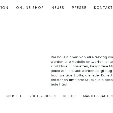
TION
ONLINE SHOP
NEUES
PRESSE
KONTAKT
Die Kollektionen von elke freytag wi
werden alle Modelle entworfen, entw
sind klare Silhouetten, besondere M
jedes Atelierstück werden sorgfälti
hochwertige Stoffe, die jeder Kollek
entstehen limitierte Stücke, die bes
jede trägt.
OBERTEILE
RÖCKE & HOSEN
KLEIDER
MÄNTEL & JACKEN