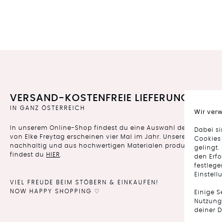
VERSAND-KOSTENFREIE LIEFERUNG
IN GANZ ÖSTERREICH
Wir ver
In unserem Online-Shop findest du eine Auswahl der aktuellen 
Dabei s
von Elke Freytag erscheinen vier Mal im Jahr. Unsere Damenkoll
Cookies
nachhaltig und aus hochwertigen Materialen produziert. Gena
gelingt.
findest du
HIER
.
den Erfo
festlege
Einstell
VIEL FREUDE BEIM STÖBERN & EINKAUFEN!
NOW HAPPY SHOPPING ♡
Einige 
Nutzung 
deiner D