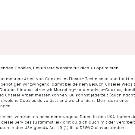
Alle zwei Wochen wird die Kollek
wenden Cookies, um unsere Website für dich zu optimieren.
Lieblingsstück nicht dabei ist, 
via
Mail
,
Instagram
,
Facebook
& 
Kollektion. Die Designs
ind mehrere Arten von Cookies im Einsatz: Technische und funktio
unterstützt uns schnell bei der B
ektionen sind fair,
 benötigen wir zwingend, damit bei deinem Besuch unserer Websit
zur Seite.
uere Informationen dazu
 Darüber hinaus setzen wir Marketing- und Analyse-Cookies, damit
lg unserer Arbeit messen können. Du kannst jederzeit (auch nacht
n, welche Cookies du zulässt und welche nicht. Mehr dazu unter
ungen.
KONTAKT AUFNEHMEN
Services verarbeiten personenbezogene Daten in den USA. Indem d
dieser Services zustimmst, erklärst du dich auch mit der Verarbei
aten in den USA gemäß Art. 49 (1) lit. a DSGVO einverstanden.