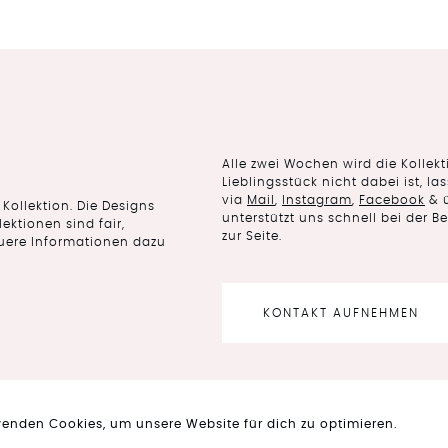
Alle zwei Wochen wird die Kollek
Lieblingsstück nicht dabei ist, 
via
Mail
,
Instagram
,
Facebook
& 
Kollektion. Die Designs
unterstützt uns schnell bei der B
ektionen sind fair,
zur Seite.
uere Informationen dazu
KONTAKT AUFNEHMEN
wenden Cookies, um unsere Website für dich zu optimieren.