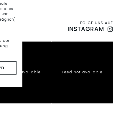
nale
e alles
 wir
räglich)
FOLGE UNS AUF
INSTAGRAM
u der
tung
en
Feed not available
Feed not available