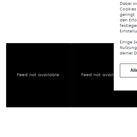
Dabei s
Cookies
gelingt.
den Erfo
festlege
Einstell
Einige 
Nutzung 
deiner D
Al
Feed not available
Feed not available