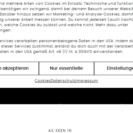
ind mehrere Arten von Cookies im Einsatz: Technische und funktio
 benötigen wir zwingend, damit bei deinem Besuch unserer Websit
 Darüber hinaus setzen wir Marketing- und Analyse-Cookies, damit
lg unserer Arbeit messen können. Du kannst jederzeit (auch nacht
n, welche Cookies du zulässt und welche nicht. Mehr dazu unter
ungen.
Services verarbeiten personenbezogene Daten in den USA. Indem d
dieser Services zustimmst, erklärst du dich auch mit der Verarbei
aten in den USA gemäß Art. 49 (1) lit. a DSGVO einverstanden.
le akzeptieren
Nur essentielle
Einstellung
Feed not available
Feed not available
Cookies
Datenschutz
Impressum
AS SEEN IN