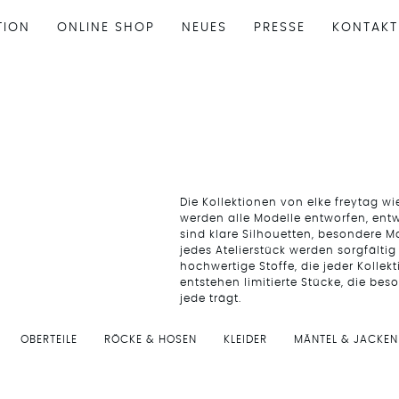
TION
ONLINE SHOP
NEUES
PRESSE
KONTAKT
Die Kollektionen von elke freytag wi
werden alle Modelle entworfen, entw
sind klare Silhouetten, besondere M
jedes Atelierstück werden sorgfälti
hochwertige Stoffe, die jeder Kollek
entstehen limitierte Stücke, die bes
jede trägt.
OBERTEILE
RÖCKE & HOSEN
KLEIDER
MÄNTEL & JACKEN