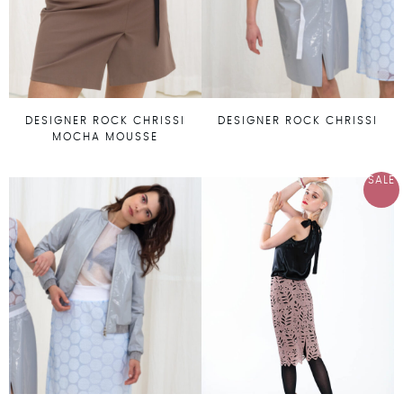
DESIGNER ROCK CHRISSI
DESIGNER ROCK CHRISSI
MOCHA MOUSSE
SALE
Ursprünglicher
Aktueller
Preis
Preis
war:
ist:
€ 198,00
€ 130,00.