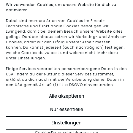
Wir verwenden Cookies, um unsere Website für dich zu
optimieren.
DESIGNER ROCK ANNY
DESIGNER ROCK ROSA MESH
Dabei sind mehrere Arten von Cookies im Einsatz:
Technische und funktionale Cookies benötigen wir
zwingend, damit bei deinem Besuch unserer Website alles
SALE
Ursprünglicher
Aktueller
gelingt. Darüber hinaus setzen wir Marketing- und Analyse-
Preis
Preis
Cookies, damit wir den Erfolg unserer Arbeit messen
war:
ist:
können. Du kannst jederzeit (auch nachträglich) festlegen,
€ 189,00
€ 98,00.
welche Cookies du zulässt und welche nicht. Mehr dazu
unter Einstellungen.
Einige Services verarbeiten personenbezogene Daten in den
USA. Indem du der Nutzung dieser Services zustimmst,
erklärst du dich auch mit der Verarbeitung deiner Daten in
den USA gemäß Art. 49 (1) lit. a DSGVO einverstanden.
Alle akzeptieren
Nur essentielle
Einstellungen
DESIGNER ROCK SILK
Cookies
Datenschutz
Impressum