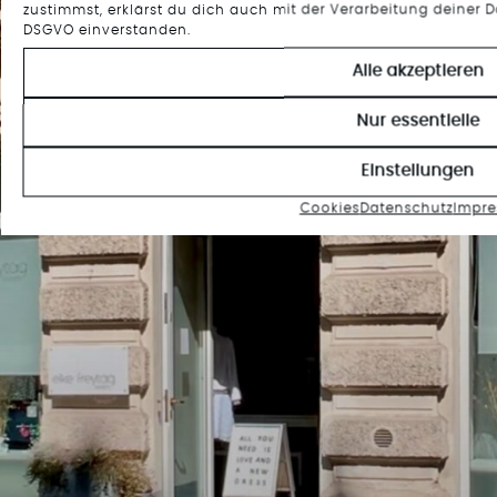
zustimmst, erklärst du dich auch mit der Verarbeitung deiner Da
DSGVO einverstanden.
Alle akzeptieren
Nur essentielle
Einstellungen
Cookies
Datenschutz
Impr