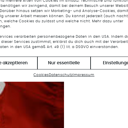
ind mehrere Arten von Cookies im Einsatz: Technische und funktio
 benötigen wir zwingend, damit bei deinem Besuch unserer Websit
 Darüber hinaus setzen wir Marketing- und Analyse-Cookies, damit
lg unserer Arbeit messen können. Du kannst jederzeit (auch nacht
n, welche Cookies du zulässt und welche nicht. Mehr dazu unter
ungen.
Services verarbeiten personenbezogene Daten in den USA. Indem d
dieser Services zustimmst, erklärst du dich auch mit der Verarbei
aten in den USA gemäß Art. 49 (1) lit. a DSGVO einverstanden.
le akzeptieren
Nur essentielle
Einstellung
Cookies
Datenschutz
Impressum