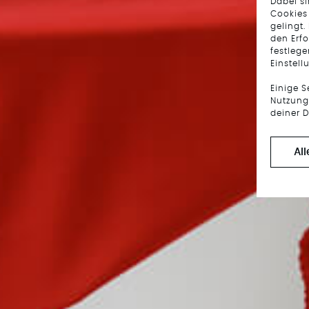
Dabei s
Cookies
gelingt.
den Erfo
festlege
Einstell
Einige 
Nutzung 
deiner D
Al