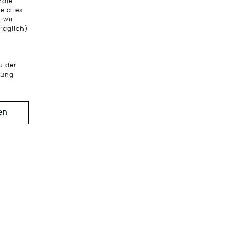
nale
e alles
 wir
räglich)
u der
tung
en