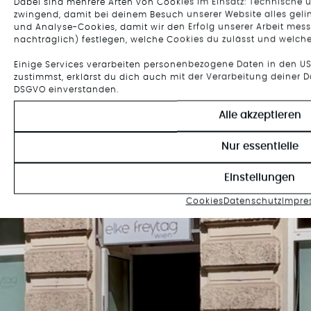
Dabei sind mehrere Arten von Cookies im Einsatz: Technische 
zwingend, damit bei deinem Besuch unserer Website alles gelin
und Analyse-Cookies, damit wir den Erfolg unserer Arbeit mes
nachträglich) festlegen, welche Cookies du zulässt und welche
Einige Services verarbeiten personenbezogene Daten in den US
zustimmst, erklärst du dich auch mit der Verarbeitung deiner Da
DSGVO einverstanden.
Alle akzeptieren
Nur essentielle
Einstellungen
Cookies
Datenschutz
Impre